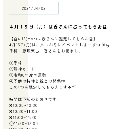
2024/04/02
４月１５日（月）は香さんに占ってもらお🔮
【🔮4.15(mon)は香さんに鑑定してもらお🔮】
4月15日(月)は、久しぶりにイベントしまーす٩( ᐛ)و
手相・恩理天占 香さんをお招きし、
①手相
②龍神カード
③令和6年度の運勢
④子供の特性と親との関係性
この4つを鑑定してもらえます🍀*゜
時間は下記のとおりです。
‪❌10:00~10:30
❌10:30~11:00
❌11:00~11:30
⭕️11:30~12:00