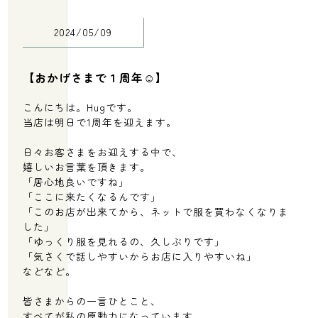
2024/05/09
【おかげさまで１周年☺️】
〒022-0003
こんにちは。Hugです。
当店は明日で1周年を迎えます。
岩手県大船渡市盛町字内ノ目4-1 槌屋ビルC
営業時間
日々お客さまをお迎えする中で、
月水金：10:00～16:30
嬉しいお言葉を頂きます。
「居心地良いですね」
火木土：10:00～17:00
「ここに来たくなるんです」
定休日：日曜 ※平日不定休
「このお店が出来てから、ネットで服を買わなくなりま
した」
「ゆっくり服を見れるの、久しぶりです」
「気さくで話しやすいからお店に入りやすいね」
などなど。
皆さまからの一言ひとこと、
すべてが私の原動力になっています。